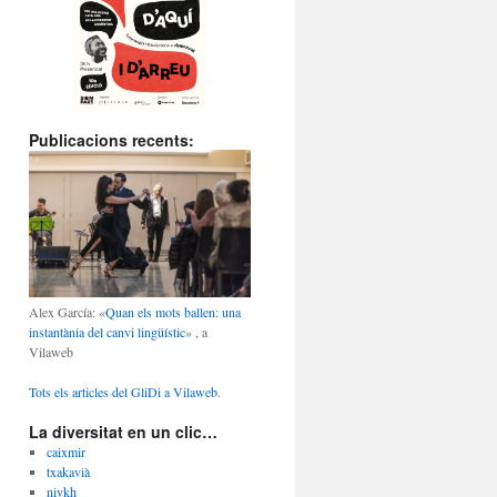
Publicacions recents:
Alex García: «
Quan els mots ballen: una
instantània del canvi lingüístic
» , a
Vilaweb
Tots els articles del GliDi a Vilaweb
.
La diversitat en un clic…
caixmir
txakavià
nivkh