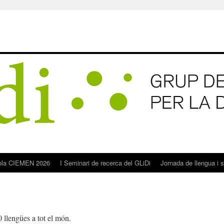
ola CIEMEN 2026
I Seminari de recerca del GLiDi
Jornada de llengua i 
 llengües a tot el món.