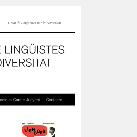
Grup de Lingüistes per la Diversitat
societat Carme Junyent
Contacte