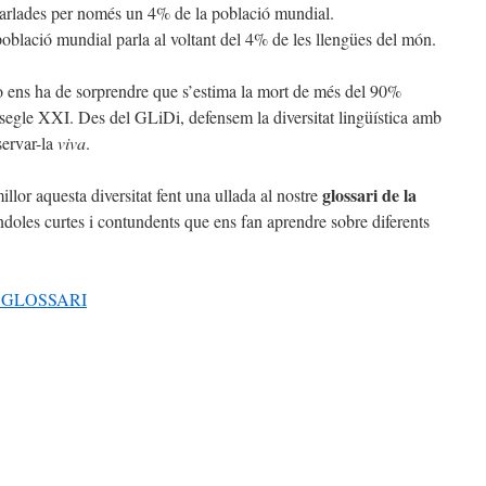
parlades per només un 4% de la població mundial.
oblació mundial parla al voltant del 4% de les llengües del món.
o ens ha de sorprendre que s’estima la mort de més del 90%
l segle XXI. Des del GLiDi, defensem la diversitat lingüística amb
servar-la
viva
.
glossari de la
lor aquesta diversitat fent una ullada al nostre
índoles curtes i contundents que ens fan aprendre sobre diferents
 GLOSSARI