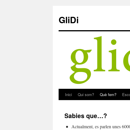
Skip
to
GliDi
content
Inici
Qui som?
Què fem?
Esc
Sabies que…?
Actualment, es parlen unes 6000