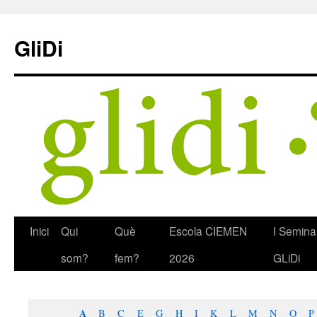
Skip
to
GliDi
content
Inici
Qui
Què
Escola CIEMEN
I Semina
som?
fem?
2026
GLiDi
A
B
C
E
G
H
I
K
L
M
N
O
P