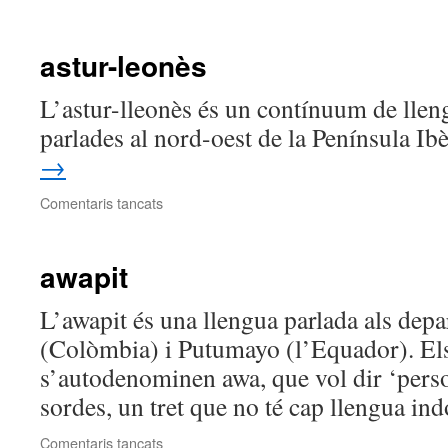
andoa
astur-leonès
L’astur-lleonès és un contínuum de lle
parlades al nord-oest de la Península Ib
→
a
Comentaris tancats
astur-
leonès
awapit
L’awapit és una llengua parlada als dep
(Colòmbia) i Putumayo (l’Equador). El
s’autodenominen awa, que vol dir ‘perso
sordes, un tret que no té cap llengua in
a
Comentaris tancats