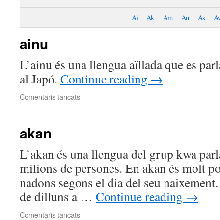
Ai
Ak
Am
An
As
A
ainu
L’ainu és una llengua aïllada que es parl
al Japó.
Continue reading
→
a
Comentaris tancats
ainu
akan
L’akan és una llengua del grup kwa par
milions de persones. En akan és molt po
nadons segons el dia del seu naixement.
de dilluns a …
Continue reading
→
a
Comentaris tancats