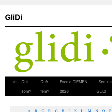
Skip
to
GliDi
content
Inici
Qui
Què
Escola CIEMEN
I Semina
som?
fem?
2026
GLiDi
L
A
B
C
E
G
H
I
K
M
N
O
P