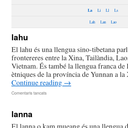
La
Li
Ll
Ls
Lah
Lan
Lao
lahu
El lahu és una llengua sino-tibetana parl
frontereres entre la Xina, Tailàndia, La
Vietnam. És també la llengua franca de 
ètniques de la província de Yunnan a la
Continue reading
→
a
Comentaris tancats
lahu
lanna
El lanna o kam mueang és una llengua de 