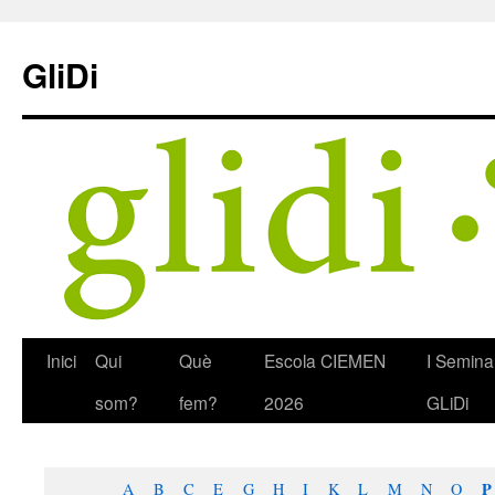
Skip
to
GliDi
content
Inici
Qui
Què
Escola CIEMEN
I Semina
som?
fem?
2026
GLiDi
P
A
B
C
E
G
H
I
K
L
M
N
O