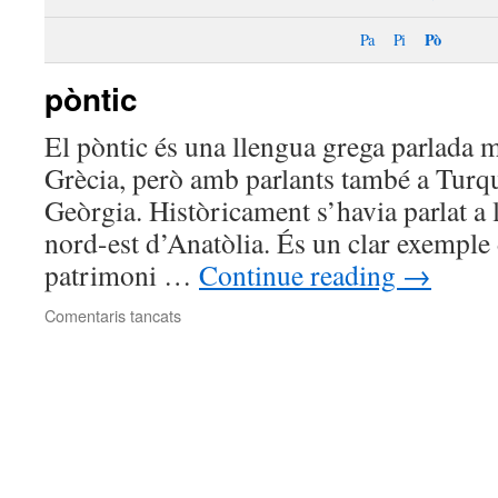
Pò
Pa
Pi
pòntic
El pòntic és una llengua grega parlada 
Grècia, però amb parlants també a Turqu
Geòrgia. Històricament s’havia parlat a l
nord-est d’Anatòlia. És un clar exemple 
patrimoni …
Continue reading
→
a
Comentaris tancats
pòntic