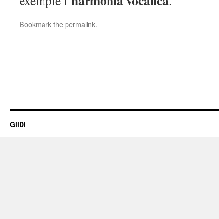
harmonia vocàlica
exemple l’
.
Bookmark the
permalink
.
GliDi