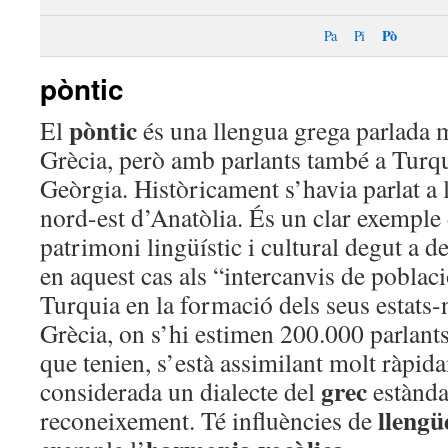
Pò
Pa
Pi
pòntic
pòntic
El
és una llengua grega parlada 
Grècia, però amb parlants també a Turqu
Geòrgia. Històricament s’havia parlat a l
nord-est d’Anatòlia. És un clar exemple 
patrimoni lingüístic i cultural degut a 
en aquest cas als “intercanvis de poblaci
Turquia en la formació dels seus estats-
Grècia, on s’hi estimen 200.000 parlants
que tenien, s’està assimilant molt ràpid
grec
considerada un dialecte del
estànda
llengü
reconeixement. Té influències de