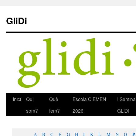
Skip
to
GliDi
content
Inici
Qui
Què
Escola CIEMEN
I Semina
som?
fem?
2026
GLiDi
P
A
B
C
E
G
H
I
K
L
M
N
O