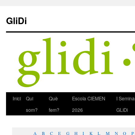
Skip
to
GliDi
content
Inici
Qui
Què
Escola CIEMEN
I Semina
som?
fem?
2026
GLiDi
A
B
C
E
G
H
I
K
L
M
N
O
P