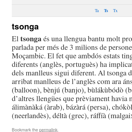
Ts
Ta
Tx
tsonga
tsonga
El
és una llengua bantu molt prop
parlada per més de 3 milions de persone
Moçambic. El fet que ambdós estats ting
diferents (anglès, portuguès) ha implica
dels manlleus sigui diferent. Al tsonga 
arribat manlleus de l’anglès com ara án
(balloon), bènjú (banjo), bùlákùbódò (b
d’altres llengües que prèviament havia m
álimànàká (àrab), bázàrá (persa), chókòl
(neerlandès), déltà (grec), ráffíà (malgaix
Bookmark the
permalink
.