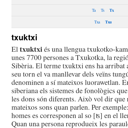
Tx
Ta
Ts
Txu
Txa
txuktxi
txuktxi
El
és una llengua txukotko-kamt
unes 7700 persones a Txukotka, la regió
Sibèria. El terme txuktxi ens ha arribat a
seu torn el va manllevar dels veïns tungú
denominen a sí mateixos luorawetlan. E
siberiana els sistemes de fonològics que
les dons són diferents. Això vol dir que 
mateixos sons quan parlen. Per exemple: 
homes es corresponen al so [ʦ] en el lle
Quan una persona reprodueix les paraule