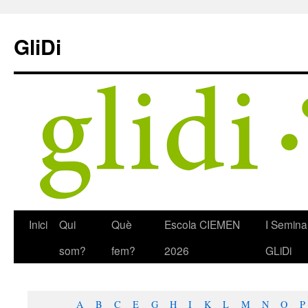
Skip
to
GliDi
content
Inici
Qui
Què
Escola CIEMEN
I Semina
som?
fem?
2026
GLiDi
A
B
C
E
G
H
I
K
L
M
N
O
P