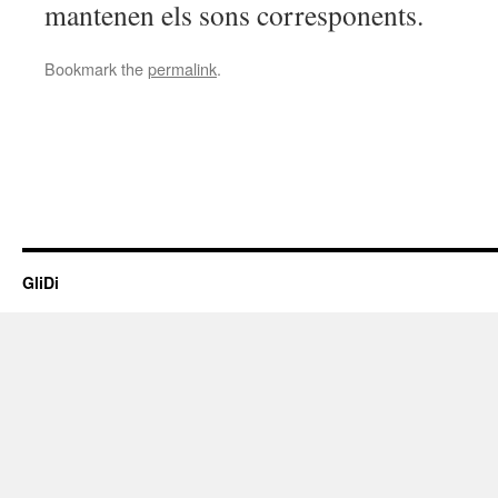
mantenen els sons corresponents.
Bookmark the
permalink
.
GliDi