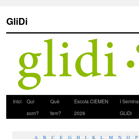
Skip
to
GliDi
content
Inici
Qui
Què
Escola CIEMEN
I Semina
som?
fem?
2026
GLiDi
A
B
C
E
G
H
I
K
L
M
N
O
P