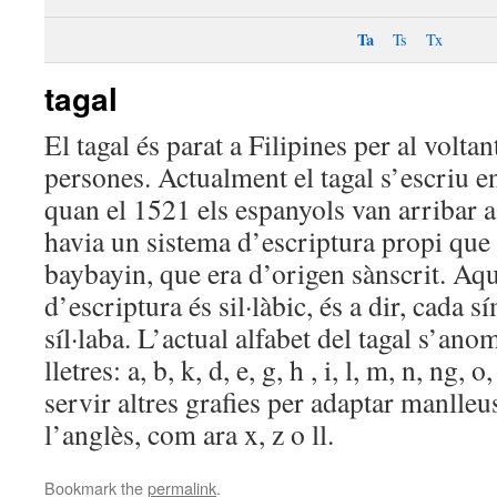
Ta
Ts
Tx
tagal
El tagal és parat a Filipines per al volta
persones. Actualment el tagal s’escriu en 
quan el 1521 els espanyols van arribar a 
havia un sistema d’escriptura propi qu
baybayin, que era d’origen sànscrit. Aq
d’escriptura és sil·làbic, és a dir, cada 
síl·laba. L’actual alfabet del tagal s’ano
lletres: a, b, k, d, e, g, h , i, l, m, n, ng, o,
servir altres grafies per adaptar manlleus
l’anglès, com ara x, z o ll.
Bookmark the
permalink
.