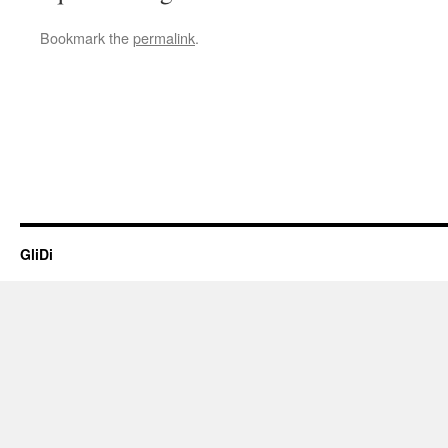
Bookmark the
permalink
.
GliDi