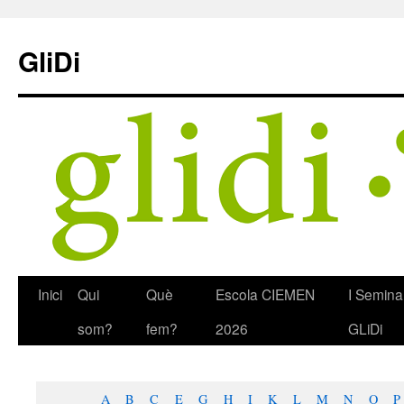
Skip
to
GliDi
content
Inici
Qui
Què
Escola CIEMEN
I Semina
som?
fem?
2026
GLiDi
A
B
C
E
G
H
I
K
L
M
N
O
P