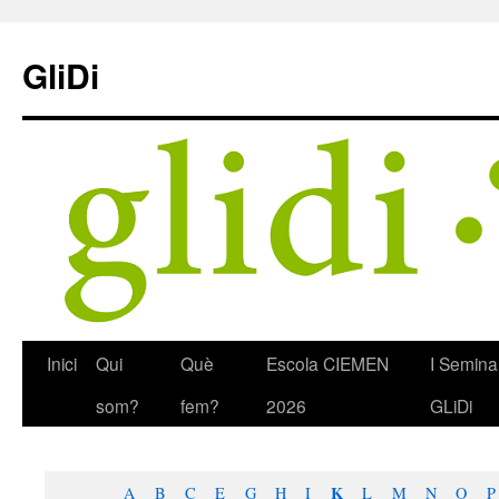
Skip
to
GliDi
content
Inici
Qui
Què
Escola CIEMEN
I Semina
som?
fem?
2026
GLiDi
K
A
B
C
E
G
H
I
L
M
N
O
P